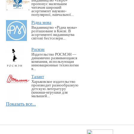
Видавництво «Перо»
пропонує маленьким
читачам широкий
асортимент науково-
популярної, навчальної...
Рідна мова
Видавництво «Рідна мова»
розташоване в Києві. В
асортименті видавництва
світові бестселери...
Росмэн
Издательство РОСМЭН —
динамично развивающаяся
компания, использующая
инновационные технологии
в...
Талант
Харьковское издательство
производит разнообразную
детскую литературу
(книжки-игрушки для
малышей...
Показать все...