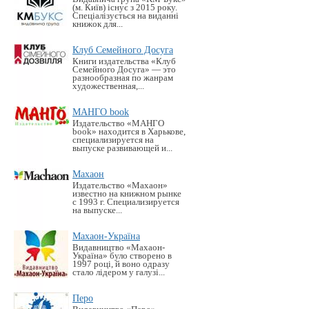
(м. Київ) існує з 2015 року.
Спеціалізується на виданні
книжок для...
Клуб Семейного Досуга
Книги издательства «Клуб
Семейного Досуга» — это
разнообразная по жанрам
художественная,...
МАНГО book
Издательство «MАНГО
book» находится в Харькове,
специализируется на
выпуске развивающей и...
Махаон
Издательство «Махаон»
известно на книжном рынке
с 1993 г. Специализируется
на выпуске...
Махаон-Україна
Видавництво «Махаон-
Україна» було створено в
1997 році, й воно одразу
стало лідером у галузі...
Перо