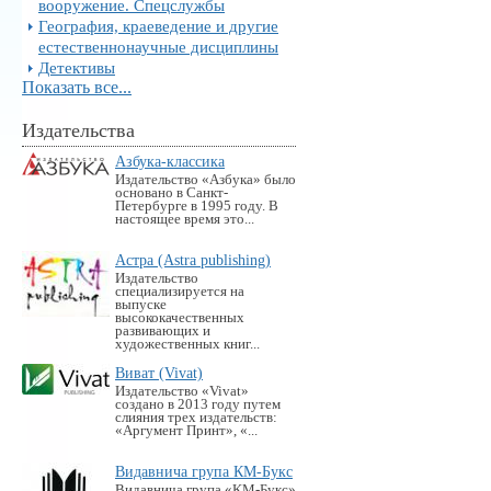
вооружение. Спецслужбы
География, краеведение и другие
естественнонаучные дисциплины
Детективы
Показать все...
Издательства
Азбука-классика
Издательство «Азбука» было
основано в Санкт-
Петербурге в 1995 году. В
настоящее время это...
Астра (Astra publishing)
Издательство
специализируется на
выпуске
высококачественных
развивающих и
художественных книг...
Виват (Vivat)
Издательство «Vivat»
создано в 2013 году путем
слияния трех издательств:
«Аргумент Принт», «...
Видавнича група КМ-Букс
Видавнича група «KM-Букс»