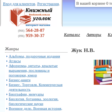
В вашей корзине 0 т
Вход для клиентов
.
Регистрация
.
564-28-87
(066)
Каталог
Авторы
К
959-30-37
(096)
Жанры
Жук Н.В.
Альбомы, подарочные издания
Атласы
Афоризмы, цитаты, крылатые
выражения, пословицы и
поговорки, юмор
Бизнес-книги
Бизнес. Торговля. Коммерческая
деятельность
Биографии, мемуары
Биология. ботаника. зоология.
биологические науки
Военное дело. Военная история,