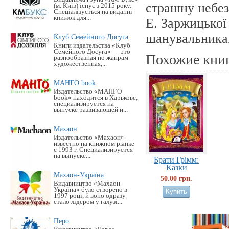
страшну небез
(м. Київ) існує з 2015 року.
Спеціалізується на виданні
книжок для...
Е. Заржицької
шанувальника
Клуб Семейного Досуга
Книги издательства «Клуб
Семейного Досуга» — это
Похожие кни
разнообразная по жанрам
художественная,...
МАНГО book
Издательство «MАНГО
book» находится в Харькове,
специализируется на
выпуске развивающей и...
Махаон
Издательство «Махаон»
известно на книжном рынке
с 1993 г. Специализируется
на выпуске...
Брати Грімм:
Казки
Махаон-Україна
50.00 грн.
Видавництво «Махаон-
Україна» було створено в
1997 році, й воно одразу
стало лідером у галузі...
Перо