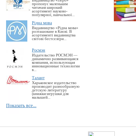
Видавництво «Перо»
пропонує маленьким
читачам широкий
асортимент науково-
популярної, навчальної...
Рідна мова
Видавництво «Рідна мова»
розташоване в Києві. В
асортименті видавництва
світові бестселери...
Росмэн
Издательство РОСМЭН —
динамично развивающаяся
компания, использующая
инновационные технологии
в...
Талант
Харьковское издательство
производит разнообразную
детскую литературу
(книжки-игрушки для
малышей...
Показать все...