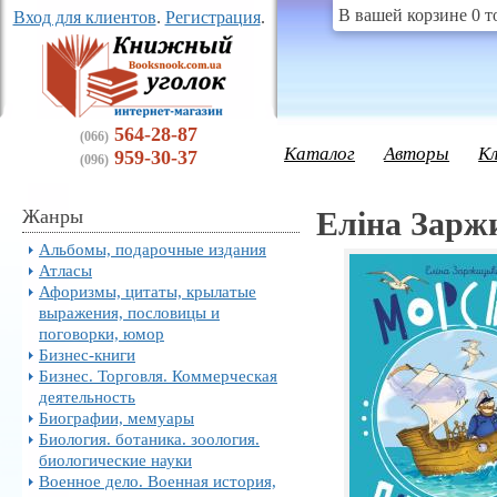
В вашей корзине 0 т
Вход для клиентов
.
Регистрация
.
564-28-87
(066)
Каталог
Авторы
К
959-30-37
(096)
Жанры
Еліна Зарж
Альбомы, подарочные издания
Атласы
Афоризмы, цитаты, крылатые
выражения, пословицы и
поговорки, юмор
Бизнес-книги
Бизнес. Торговля. Коммерческая
деятельность
Биографии, мемуары
Биология. ботаника. зоология.
биологические науки
Военное дело. Военная история,