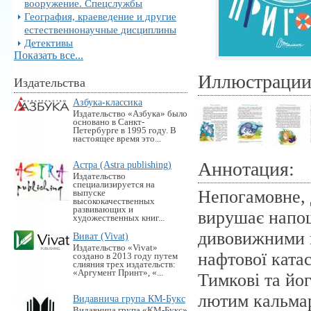
вооружение. Спецслужбы
География, краеведение и другие
естественнонаучные дисциплины
Детективы
Показать все...
Иллюстраци
Издательства
Азбука-классика
Издательство «Азбука» было
основано в Санкт-
Петербурге в 1995 году. В
настоящее время это...
Аннотация:
Астра (Astra publishing)
Издательство
специализируется на
Непогамовне, 
выпуске
высококачественных
развивающих и
вирушає напош
художественных книг...
дивовижними м
Виват (Vivat)
Издательство «Vivat»
нафтової катас
создано в 2013 году путем
слияния трех издательств:
«Аргумент Принт», «...
Тимкові та йог
лютим кальмар
Видавнича група КМ-Букс
Видавнича група «KM-Букс»