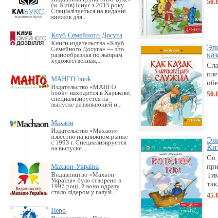
50.
(м. Київ) існує з 2015 року.
Спеціалізується на виданні
книжок для...
Клуб Семейного Досуга
Книги издательства «Клуб
Эл
Семейного Досуга» — это
каз
разнообразная по жанрам
художественная,...
Сла
пле
МАНГО book
обе
Издательство «MАНГО
book» находится в Харькове,
50.
специализируется на
выпуске развивающей и...
Махаон
Издательство «Махаон»
известно на книжном рынке
Эл
с 1993 г. Специализируется
Кит
на выпуске...
Со 
пр
Махаон-Україна
Тим
Видавництво «Махаон-
Україна» було створено в
так.
1997 році, й воно одразу
стало лідером у галузі...
45.
Перо