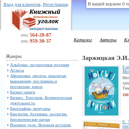
В вашей корзине 0 т
Вход для клиентов
.
Регистрация
.
564-28-87
(066)
Каталог
Авторы
К
959-30-37
(096)
Жанры
Заржицкая Э.И.
Альбомы, подарочные издания
Елі
Атласы
Мор
Афоризмы, цитаты, крылатые
Неп
выражения, пословицы и
трі
поговорки, юмор
Тим
Бизнес-книги
160
Бизнес. Торговля. Коммерческая
деятельность
Биографии, мемуары
Биология. ботаника. зоология.
биологические науки
Е. 
Военное дело. Военная история,
про