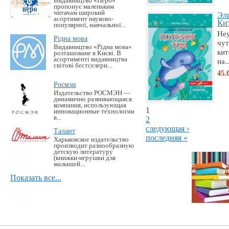
Видавництво «Перо»
пропонує маленьким
читачам широкий
Эл
асортимент науково-
Кит
популярної, навчальної...
Не
Рідна мова
чу
Видавництво «Рідна мова»
кит
розташоване в Києві. В
асортименті видавництва
на..
світові бестселери...
45.
Росмэн
Издательство РОСМЭН —
динамично развивающаяся
компания, использующая
1
инновационные технологии
в...
2
следующая ›
Талант
последняя »
Харьковское издательство
производит разнообразную
детскую литературу
(книжки-игрушки для
малышей...
Показать все...