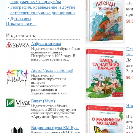
вооружение. Спецслужбы
«Ле
География, краеведение и другие
кни
естественнонаучные дисциплины
при
Детективы
50.
Показать все...
Издательства
Азбука-классика
Издательство «Азбука» было
Елі
основано в Санкт-
та..
Петербурге в 1995 году. В
настоящее время это...
До 
авт
Астра (Astra publishing)
Зар
Издательство
50.
специализируется на
выпуске
высококачественных
развивающих и
художественных книг...
Виват (Vivat)
Эли
Издательство «Vivat»
создано в 2013 году путем
слияния трех издательств:
В э
«Аргумент Принт», «...
авт
Зар
Видавнича група КМ-Букс
Видавнича група «KM-Букс»