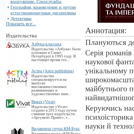
вооружение. Спецслужбы
География, краеведение и другие
естественнонаучные дисциплины
Детективы
Показать все...
Аннотация:
Издательства
Плануються до
Азбука-классика
Издательство «Азбука» было
Серія романів
основано в Санкт-
Петербурге в 1995 году. В
наукової фант
настоящее время это...
унікальному п
Астра (Astra publishing)
Издательство
широкомасштаб
специализируется на
выпуске
майбутнього по
высококачественных
развивающих и
художественных книг...
найвидатнішог
Виват (Vivat)
Керуючись нас
Издательство «Vivat»
создано в 2013 году путем
слияния трех издательств:
психоісторика
«Аргумент Принт», «...
науки й техно
Видавнича група КМ-Букс
Видавнича група «KM-Букс»