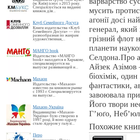
варварство су
(м. Київ) існує з 2015 року.
Спеціалізується на виданні
мусить протис
книжок для...
агонії досі на
Клуб Семейного Досуга
генерал, який
Книги издательства «Клуб
Семейного Досуга» — это
разнообразная по жанрам
грізний флот 
художественная,...
планети науко
МАНГО book
Селдона.Про а
Издательство «MАНГО
book» находится в Харькове,
специализируется на
Айзек Азімов
выпуске развивающей и...
біохімік, один
Махаон
фантастики, а
Издательство «Махаон»
известно на книжном рынке
с 1993 г. Специализируется
завоювала прих
на выпуске...
Його твори не
Махаон-Україна
Г’юґо, Неб’юл
Видавництво «Махаон-
Україна» було створено в
1997 році, й воно одразу
стало лідером у галузі...
Похожие кни
Перо