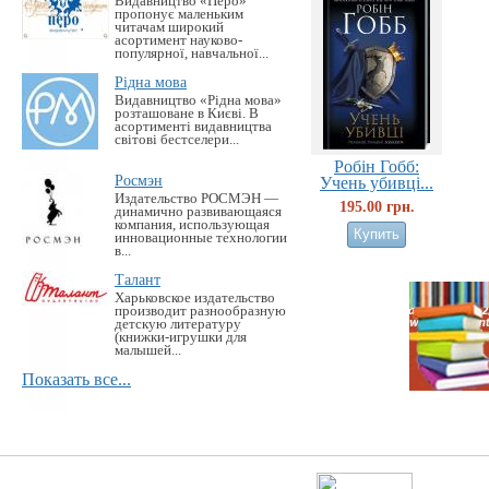
Видавництво «Перо»
пропонує маленьким
читачам широкий
асортимент науково-
популярної, навчальної...
Рідна мова
Видавництво «Рідна мова»
розташоване в Києві. В
асортименті видавництва
світові бестселери...
Робін Гобб:
Росмэн
Учень убивці...
Издательство РОСМЭН —
195.00 грн.
динамично развивающаяся
компания, использующая
инновационные технологии
в...
Талант
Харьковское издательство
производит разнообразную
детскую литературу
(книжки-игрушки для
малышей...
Показать все...