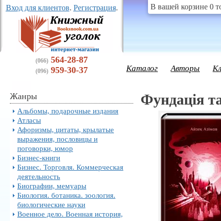
В вашей корзине 0 т
Вход для клиентов
.
Регистрация
.
564-28-87
(066)
Каталог
Авторы
К
959-30-37
(096)
Жанры
Фундація та
Альбомы, подарочные издания
Атласы
Афоризмы, цитаты, крылатые
выражения, пословицы и
поговорки, юмор
Бизнес-книги
Бизнес. Торговля. Коммерческая
деятельность
Биографии, мемуары
Биология. ботаника. зоология.
биологические науки
Военное дело. Военная история,