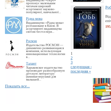
Видавництво «Перо»
пропонує маленьким
читачам широкий
Роб
асортимент науково-
популярної, навчальної...
Від
Рідна мова
епі
Видавництво «Рідна мова»
розташоване в Києві. В
195
асортименті видавництва
світові бестселери...
Росмэн
Издательство РОСМЭН —
динамично развивающаяся
компания, использующая
1
инновационные технологии
в...
2
3
Талант
следующая ›
Харьковское издательство
производит разнообразную
последняя »
детскую литературу
(книжки-игрушки для
малышей...
Показать все...