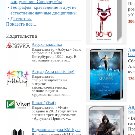
вооружение. Спецслужбы
Пер
География, краеведение и другие
роз
естественнонаучные дисциплины
уб’
Детективы
300
Показать все...
Издательства
Азбука-классика
Издательство «Азбука» было
Але
основано в Санкт-
Ост
Петербурге в 1995 году. В
настоящее время это...
Сб
Але
Астра (Astra publishing)
кул
Издательство
120
специализируется на
выпуске
высококачественных
развивающих и
художественных книг...
Виват (Vivat)
Ан
Издательство «Vivat»
создано в 2013 году путем
Бож
слияния трех издательств:
• В
«Аргумент Принт», «...
саг
Про
Видавнича група КМ-Букс
Видавнича група «KM-Букс»