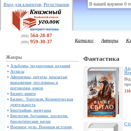
В вашей корзине 0 т
Вход для клиентов
.
Регистрация
.
564-28-87
(066)
Каталог
Авторы
К
959-30-37
(096)
Жанры
Фантастика
Альбомы, подарочные издания
Ан
Атласы
Віч
Афоризмы, цитаты, крылатые
Від
выражения, пословицы и
про
поговорки, юмор
210
Бизнес-книги
Бизнес. Торговля. Коммерческая
деятельность
Биографии, мемуары
Биология. ботаника. зоология.
биологические науки
Сті
Военное дело. Военная история,