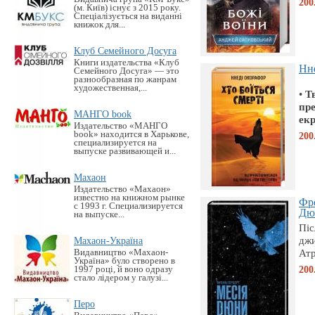
200
(м. Київ) існує з 2015 року.
Спеціалізується на виданні
книжок для...
Клуб Семейного Досуга
Книги издательства «Клуб
Нне
Семейного Досуга» — это
разнообразная по жанрам
художественная,...
•
Т
пре
МАНГО book
екр
Издательство «MАНГО
book» находится в Харькове,
200
специализируется на
выпуске развивающей и...
Махаон
Издательство «Махаон»
известно на книжном рынке
Фре
с 1993 г. Специализируется
Дю
на выпуске...
Піс
джи
Махаон-Україна
Атр
Видавництво «Махаон-
Україна» було створено в
200
1997 році, й воно одразу
стало лідером у галузі...
Перо