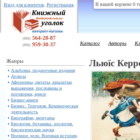
В вашей корзине 0 т
Вход для клиентов
.
Регистрация
.
564-28-87
(066)
Каталог
Авторы
К
959-30-37
(096)
Жанры
Льюїс Керро
Альбомы, подарочные издания
Атласы
Афоризмы, цитаты, крылатые
выражения, пословицы и
поговорки, юмор
Бизнес-книги
Бизнес. Торговля. Коммерческая
деятельность
Биографии, мемуары
Биология. ботаника. зоология.
биологические науки
Военное дело. Военная история,