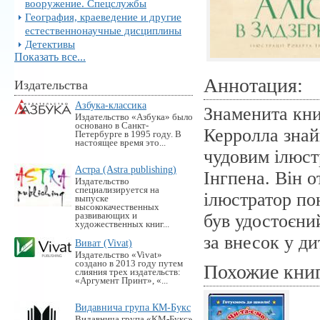
вооружение. Спецслужбы
География, краеведение и другие
естественнонаучные дисциплины
Детективы
Показать все...
Аннотация:
Издательства
Азбука-классика
Знаменита кни
Издательство «Азбука» было
основано в Санкт-
Керролла знай
Петербурге в 1995 году. В
настоящее время это...
чудовим ілюст
Астра (Astra publishing)
Інгпена. Він о
Издательство
специализируется на
ілюстратор пон
выпуске
высококачественных
развивающих и
був удостоєни
художественных книг...
за внесок у ди
Виват (Vivat)
Издательство «Vivat»
создано в 2013 году путем
Похожие кни
слияния трех издательств:
«Аргумент Принт», «...
Видавнича група КМ-Букс
Видавнича група «KM-Букс»