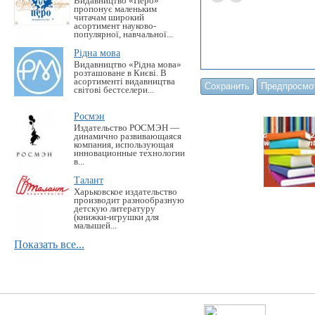
Видавництво «Перо»
пропонує маленьким
читачам широкий
асортимент науково-
популярної, навчальної...
Рідна мова
Видавництво «Рідна мова»
розташоване в Києві. В
асортименті видавництва
світові бестселери...
Росмэн
Издательство РОСМЭН —
динамично развивающаяся
компания, использующая
инновационные технологии
в...
Талант
Харьковское издательство
производит разнообразную
детскую литературу
(книжки-игрушки для
малышей...
Показать все...