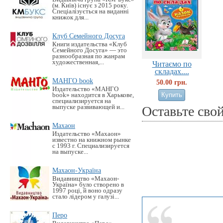
(м. Київ) існує з 2015 року.
Спеціалізується на виданні
книжок для...
Клуб Семейного Досуга
Книги издательства «Клуб
Семейного Досуга» — это
разнообразная по жанрам
художественная,...
Читаємо по
складах....
МАНГО book
50.00 грн.
Издательство «MАНГО
book» находится в Харькове,
специализируется на
выпуске развивающей и...
Оставьте сво
Махаон
Издательство «Махаон»
известно на книжном рынке
с 1993 г. Специализируется
на выпуске...
Махаон-Україна
Видавництво «Махаон-
Україна» було створено в
1997 році, й воно одразу
стало лідером у галузі...
Перо