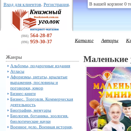
В вашей корзине 0 т
Вход для клиентов
.
Регистрация
.
564-28-87
(066)
Каталог
Авторы
К
959-30-37
(096)
Жанры
Маленькие
Альбомы, подарочные издания
Атласы
Афоризмы, цитаты, крылатые
выражения, пословицы и
поговорки, юмор
Бизнес-книги
Бизнес. Торговля. Коммерческая
деятельность
Биографии, мемуары
Биология. ботаника. зоология.
биологические науки
Военное дело. Военная история,