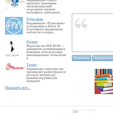
Видавництво «Перо»
пропонує маленьким
читачам широкий
асортимент науково-
популярної, навчальної...
Рідна мова
Видавництво «Рідна мова»
розташоване в Києві. В
асортименті видавництва
світові бестселери...
Росмэн
Издательство РОСМЭН —
динамично развивающаяся
компания, использующая
инновационные технологии
в...
Талант
Харьковское издательство
производит разнообразную
детскую литературу
(книжки-игрушки для
малышей...
Показать все...