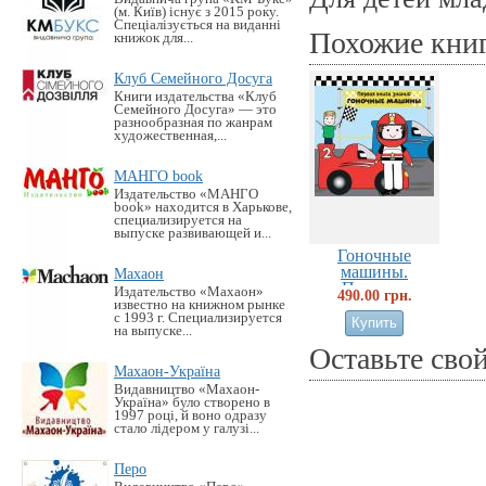
(м. Київ) існує з 2015 року.
Спеціалізується на виданні
Похожие кни
книжок для...
Клуб Семейного Досуга
Книги издательства «Клуб
Семейного Досуга» — это
разнообразная по жанрам
художественная,...
МАНГО book
Издательство «MАНГО
book» находится в Харькове,
специализируется на
выпуске развивающей и...
Гоночные
машины.
Махаон
Первая...
Издательство «Махаон»
490.00 грн.
известно на книжном рынке
с 1993 г. Специализируется
на выпуске...
Оставьте сво
Махаон-Україна
Видавництво «Махаон-
Україна» було створено в
1997 році, й воно одразу
стало лідером у галузі...
Перо