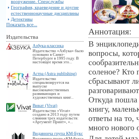
вооружение. Спецслужбы
География, краеведение и другие
естественнонаучные дисциплины
Детективы
Показать все...
Аннотация:
Издательства
В энциклопед
Азбука-классика
Издательство «Азбука» было
вопросы, кото
основано в Санкт-
Петербурге в 1995 году. В
сообразительн
настоящее время это...
соленое? Кто 
Астра (Astra publishing)
Издательство
сбрасывают ли
специализируется на
выпуске
разговаривают
высококачественных
развивающих и
художественных книг...
Откуда пошла 
Виват (Vivat)
книгу, малень
Издательство «Vivat»
создано в 2013 году путем
ответы на то,
слияния трех издательств:
«Аргумент Принт», «...
много нового 
Видавнича група КМ-Букс
Для детей мла
Видавнича група «KM-Букс»