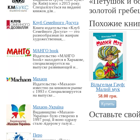
«Петушок и б
(м. Київ) існує з 2015 року.
Спеціалізується на виданні
золотой гребе
книжок для...
Похожие кни
Клуб Семейного Досуга
Книги издательства «Клуб
Семейного Досуга» — это
разнообразная по жанрам
художественная,...
МАНГО book
Издательство «MАНГО
book» находится в Харькове,
специализируется на
выпуске развивающей и...
Махаон
Издательство «Махаон»
Вільгельм Гауф:
известно на книжном рынке
Малий мук
с 1993 г. Специализируется
на выпуске...
58.00 грн.
Махаон-Україна
Оставьте сво
Видавництво «Махаон-
Україна» було створено в
1997 році, й воно одразу
стало лідером у галузі...
Перо