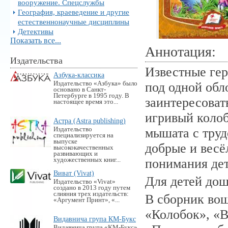
вооружение. Спецслужбы
География, краеведение и другие
естественнонаучные дисциплины
Детективы
Показать все...
Аннотация:
Издательства
Известные гер
Азбука-классика
Издательство «Азбука» было
под одной обл
основано в Санкт-
Петербурге в 1995 году. В
заинтересоват
настоящее время это...
игривый колоб
Астра (Astra publishing)
Издательство
мышата с тру
специализируется на
выпуске
добрые и весёл
высококачественных
развивающих и
художественных книг...
понимания де
Виват (Vivat)
Для детей дош
Издательство «Vivat»
создано в 2013 году путем
слияния трех издательств:
В сборник вош
«Аргумент Принт», «...
«Колобок», «В
Видавнича група КМ-Букс
Видавнича група «KM-Букс»