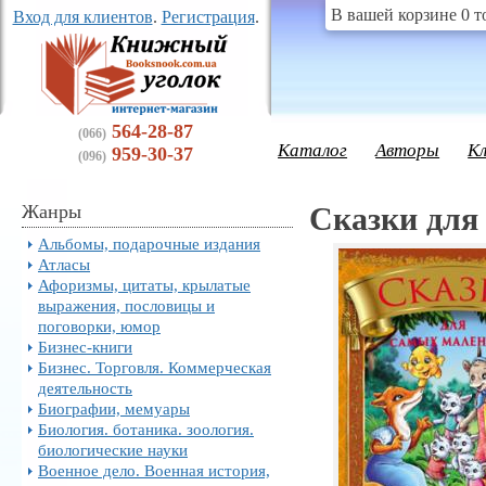
В вашей корзине 0 т
Вход для клиентов
.
Регистрация
.
564-28-87
(066)
Каталог
Авторы
К
959-30-37
(096)
Жанры
Сказки для
Альбомы, подарочные издания
Атласы
Афоризмы, цитаты, крылатые
выражения, пословицы и
поговорки, юмор
Бизнес-книги
Бизнес. Торговля. Коммерческая
деятельность
Биографии, мемуары
Биология. ботаника. зоология.
биологические науки
Военное дело. Военная история,