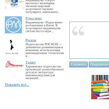
Видавництво «Перо»
пропонує маленьким
читачам широкий
асортимент науково-
популярної, навчальної...
Рідна мова
Видавництво «Рідна мова»
розташоване в Києві. В
асортименті видавництва
світові бестселери...
Росмэн
Издательство РОСМЭН —
динамично развивающаяся
компания, использующая
инновационные технологии
в...
Талант
Харьковское издательство
производит разнообразную
детскую литературу
(книжки-игрушки для
малышей...
Показать все...