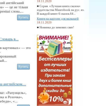
18.11.2020
ий англiйський
■ Серия «Лучшая книга сказок»
к» — це не тiльки
издательства Мангоbook на рус. яз.
енiшi слова,...
В каждой книге 6 сказок.64...
Книги на картоне для малышей
18.11.2020
■ Новинка до зимових свят!
Словарь в...
 в картинках» — это
о
ированный
ый...
а английском....
ке: «Рапунцель»,
ка и Розочка»,
ебеди», «...