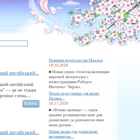
Новинки издательства Махаон
18.10.2018
■ Новая серия «Золотая коллекция
ий англійський...
мировой литературы с
иллюстрациями Роберта
ший англiйський
Ингпена»: Чарльз...
к" — це не тiльки
Перші підручники для малят
енiшi слова,...
Первые...
18.11.2020
■ «Вчимо малюка» — серія
цікавих розвиваючих книг для
дошкільнят, за допомогою яких
ваша дитина...
Цікаві казки для дошкільнят
ий англійський...
видавництво...