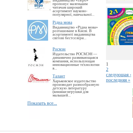
Видавництво «Перо»
пропонує маленьким
читачам широкий
асортимент науково-
популярної, навчальної...
Рідна мова
Видавництво «Рідна мова»
розташоване в Києві. В
асортименті видавництва
світові бестселери...
Росмэн
Издательство РОСМЭН —
динамично развивающаяся
компания, использующая
1
инновационные технологии
в...
2
следующая ›
Талант
последняя »
Харьковское издательство
производит разнообразную
детскую литературу
(книжки-игрушки для
малышей...
Показать все...