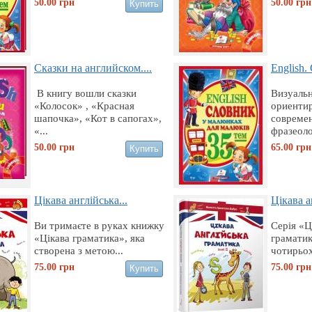
50.00
грн
50.00
грн
Сказки на английском....
English.
В книгу вошли сказки
Визуаль
«Колосок» , «Красная
ориенти
шапочка», «Кот в сапогах»,
совреме
«...
фразеоло
50.00
грн
65.00
грн
Цікава англійська...
Цікава а
Ви тримаєте в руках книжку
Серія «Ц
«Цікава граматика», яка
граматик
створена з метою...
чотирьох
75.00
грн
75.00
грн