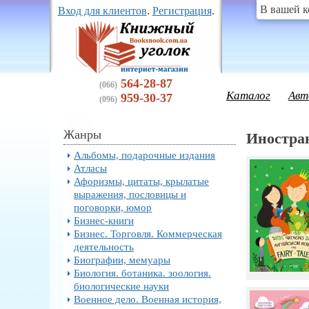
В вашей к
Вход для клиентов
.
Регистрация
.
564-28-87
(066)
Каталог
Авт
959-30-37
(096)
Жанры
Иностран
Альбомы, подарочные издания
Атласы
Афоризмы, цитаты, крылатые
выражения, пословицы и
поговорки, юмор
Бизнес-книги
Бизнес. Торговля. Коммерческая
деятельность
Биографии, мемуары
Биология. ботаника. зоология.
биологические науки
Военное дело. Военная история,