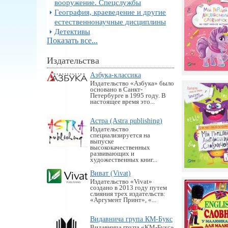
вооружение. Спецслужбы
География, краеведение и другие
естественнонаучные дисциплины
Детективы
Показать все...
Издательства
Азбука-классика
Издательство «Азбука» было
основано в Санкт-
Петербурге в 1995 году. В
настоящее время это...
Астра (Astra publishing)
Издательство
специализируется на
выпуске
высококачественных
развивающих и
художественных книг...
Виват (Vivat)
Издательство «Vivat»
создано в 2013 году путем
слияния трех издательств:
«Аргумент Принт», «...
Видавнича група КМ-Букс
Видавнича група «KM-Букс»