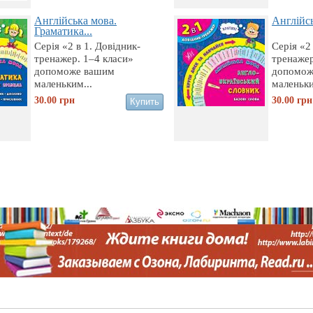
Англійська мова.
Англійсь
Граматика...
Серія «2 в 1. Довідник-
Серія «2
тренажер. 1–4 класи»
тренажер
допоможе вашим
допомож
маленьким...
маленьки
30.00
грн
30.00
грн