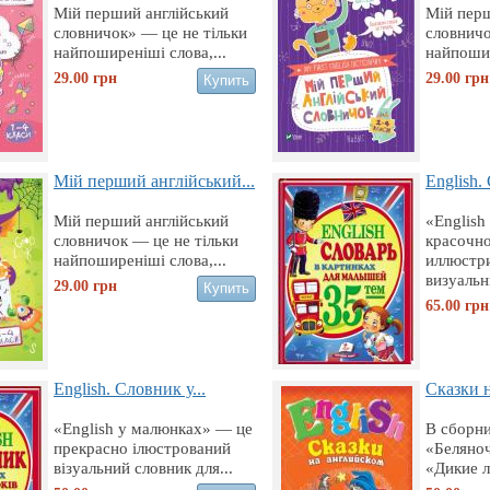
Мiй перший англiйський
Мiй перш
словничок» — це не тiльки
словничо
найпоширенiшi слова,...
найпошир
29.00
грн
29.00
грн
Мій перший англійський...
English. 
Мiй перший англiйський
«English
словничок — це не тiльки
красочн
найпоширенiшi слова,...
иллюстр
визуальн
29.00
грн
65.00
грн
English. Словник у...
Сказки н
«English у малюнках» — це
В сборни
прекрасно ілюстрований
«Беляноч
візуальний словник для...
«Дикие л