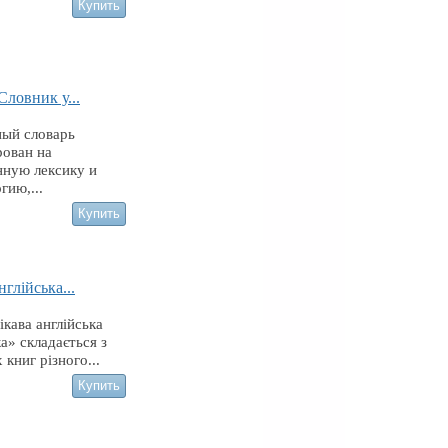
 Словник у...
ный словарь
рован на
нную лексику и
гию,...
нглійська...
ікава англійська
а» складається з
 книг різного...