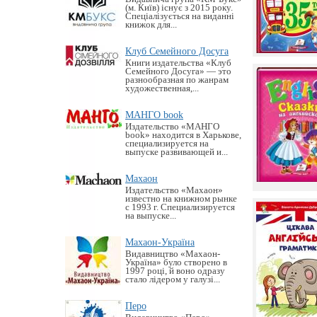
(м. Київ) існує з 2015 року.
Спеціалізується на виданні
книжок для...
Клуб Семейного Досуга
Книги издательства «Клуб
Семейного Досуга» — это
разнообразная по жанрам
художественная,...
МАНГО book
Издательство «MАНГО
book» находится в Харькове,
специализируется на
выпуске развивающей и...
Махаон
Издательство «Махаон»
известно на книжном рынке
с 1993 г. Специализируется
на выпуске...
Махаон-Україна
Видавництво «Махаон-
Україна» було створено в
1997 році, й воно одразу
стало лідером у галузі...
Перо