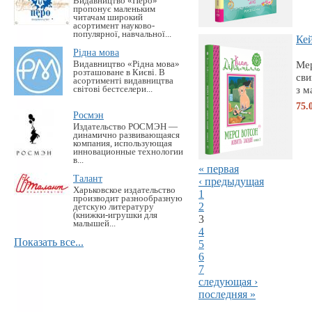
Видавництво «Перо»
пропонує маленьким
читачам широкий
асортимент науково-
популярної, навчальної...
Кей
Рідна мова
Мер
Видавництво «Рідна мова»
розташоване в Києві. В
сви
асортименті видавництва
з м
світові бестселери...
75.
Росмэн
Издательство РОСМЭН —
динамично развивающаяся
компания, использующая
инновационные технологии
в...
« первая
Талант
‹ предыдущая
Харьковское издательство
1
производит разнообразную
2
детскую литературу
(книжки-игрушки для
3
малышей...
4
Показать все...
5
6
7
следующая ›
последняя »