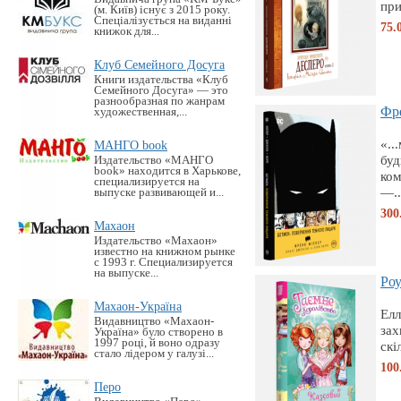
при
(м. Київ) існує з 2015 року.
Спеціалізується на виданні
75.
книжок для...
Клуб Семейного Досуга
Книги издательства «Клуб
Семейного Досуга» — это
разнообразная по жанрам
Фре
художественная,...
«..
МАНГО book
буд
Издательство «MАНГО
book» находится в Харькове,
ком
специализируется на
—..
выпуске развивающей и...
300
Махаон
Издательство «Махаон»
известно на книжном рынке
с 1993 г. Специализируется
на выпуске...
Роу
Махаон-Україна
Елл
Видавництво «Махаон-
зах
Україна» було створено в
1997 році, й воно одразу
скі
стало лідером у галузі...
100
Перо