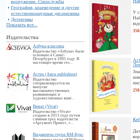
Най
вооружение. Спецслужбы
География, краеведение и другие
У с
естественнонаучные дисциплины
Най
Детективы
від
Показать все...
350
Издательства
Азбука-классика
Издательство «Азбука» было
основано в Санкт-
Петербурге в 1995 году. В
Аст
настоящее время это...
Лев
Зна
Астра (Astra publishing)
шве
Издательство
пис
специализируется на
выпуске
250
высококачественных
развивающих и
художественных книг...
Виват (Vivat)
Издательство «Vivat»
создано в 2013 году путем
слияния трех издательств:
Кей
«Аргумент Принт», «...
Дал
Видавнича група КМ-Букс
кор
Видавнича група «KM-Букс»