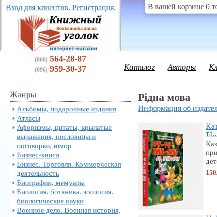
В вашей корзине 0 т
Вход для клиентов
.
Регистрация
.
564-28-87
(066)
Каталог
Авторы
К
959-30-37
(096)
Жанры
Рідна мова
Информация об издател
Альбомы, подарочные издания
Атласы
Ка
Афоризмы, цитаты, крылатые
та..
выражения, пословицы и
Каз
поговорки, юмор
при
Бизнес-книги
дет
Бизнес. Торговля. Коммерческая
150
деятельность
Биографии, мемуары
Биология. ботаника. зоология.
биологические науки
Военное дело. Военная история,