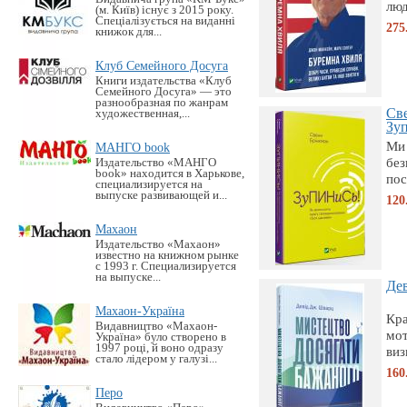
люд
(м. Київ) існує з 2015 року.
Спеціалізується на виданні
275
книжок для...
Клуб Семейного Досуга
Книги издательства «Клуб
Семейного Досуга» — это
разнообразная по жанрам
Св
художественная,...
Зуп
Ми 
МАНГО book
без
Издательство «MАНГО
book» находится в Харькове,
пос
специализируется на
выпуске развивающей и...
120
Махаон
Издательство «Махаон»
известно на книжном рынке
с 1993 г. Специализируется
на выпуске...
Дев
Махаон-Україна
Кра
Видавництво «Махаон-
мот
Україна» було створено в
1997 році, й воно одразу
виз
стало лідером у галузі...
160
Перо