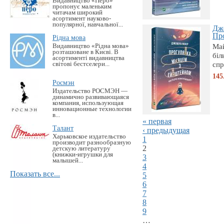
Видавництво «Перо»
пропонує маленьким
читачам широкий
асортимент науково-
популярної, навчальної...
Дж
Про
Рідна мова
Май
Видавництво «Рідна мова»
розташоване в Києві. В
біл
асортименті видавництва
спр
світові бестселери...
145
Росмэн
Издательство РОСМЭН —
динамично развивающаяся
компания, использующая
инновационные технологии
в...
« первая
Талант
‹ предыдущая
Харьковское издательство
1
производит разнообразную
2
детскую литературу
(книжки-игрушки для
3
малышей...
4
Показать все...
5
6
7
8
9
…