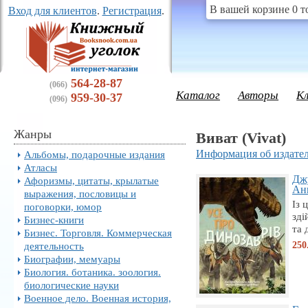
В вашей корзине 0 т
Вход для клиентов
.
Регистрация
.
564-28-87
(066)
Каталог
Авторы
К
959-30-37
(096)
Жанры
Виват (Vivat)
Информация об издател
Альбомы, подарочные издания
Атласы
Джу
Афоризмы, цитаты, крылатые
Анн
выражения, пословицы и
Із 
поговорки, юмор
зді
Бизнес-книги
та 
Бизнес. Торговля. Коммерческая
250
деятельность
Биографии, мемуары
Биология. ботаника. зоология.
биологические науки
Военное дело. Военная история,