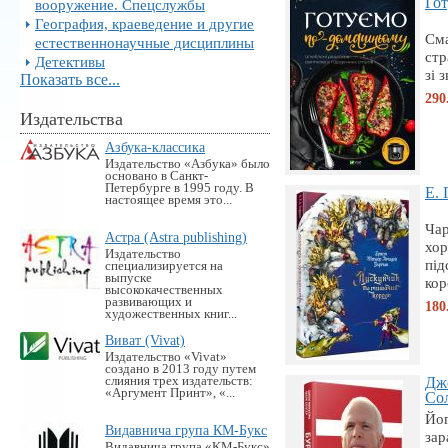
Гот
вооружение. Спецслужбы
География, краеведение и другие
Сма
естественнонаучные дисциплины
стр
Детективы
зі 
Показать все...
290
Издательства
Азбука-классика
Издательство «Азбука» было
основано в Санкт-
Петербурге в 1995 году. В
Е. 
настоящее время это...
Чар
Астра (Astra publishing)
хор
Издательство
під
специализируется на
выпуске
кор
высококачественных
развивающих и
180
художественных книг...
Виват (Vivat)
Издательство «Vivat»
создано в 2013 году путем
слияния трех издательств:
Дж
«Аргумент Принт», «...
Сол
Йог
Видавнича група КМ-Букс
зар
Видавнича група «KM-Букс»