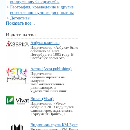
вооружение. Спецслужбы
География, краеведение и другие
естественнонаучные дисциплины
Детективы
Показать все...
Издательства
Азбука-классика
Издательство «Азбука» было
основано в Санкт-
Петербурге в 1995 году. В
настоящее время это...
Астра (Astra publishing)
Издательство
специализируется на
выпуске
высококачественных
развивающих и
художественных книг...
Виват (Vivat)
Издательство «Vivat»
создано в 2013 году путем
слияния трех издательств:
«Аргумент Принт», «...
Видавнича група КМ-Букс
Видавнича група «KM-Букс»