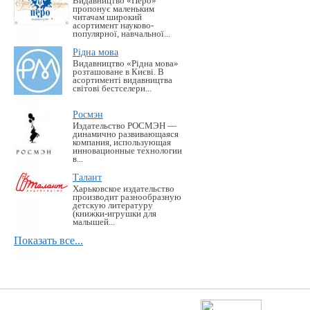
Видавництво «Перо»
пропонує маленьким
читачам широкий
асортимент науково-
популярної, навчальної...
Рідна мова
Видавництво «Рідна мова»
розташоване в Києві. В
асортименті видавництва
світові бестселери...
Росмэн
Издательство РОСМЭН —
динамично развивающаяся
компания, использующая
инновационные технологии
в...
Талант
Харьковское издательство
производит разнообразную
детскую литературу
(книжки-игрушки для
малышей...
Показать все...