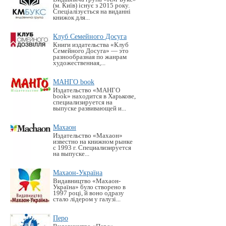
(м. Київ) існує з 2015 року.
Спеціалізується на виданні
книжок для...
Клуб Семейного Досуга
Книги издательства «Клуб
Семейного Досуга» — это
разнообразная по жанрам
художественная,...
МАНГО book
Издательство «MАНГО
book» находится в Харькове,
специализируется на
выпуске развивающей и...
Махаон
Издательство «Махаон»
известно на книжном рынке
с 1993 г. Специализируется
на выпуске...
Махаон-Україна
Видавництво «Махаон-
Україна» було створено в
1997 році, й воно одразу
стало лідером у галузі...
Перо