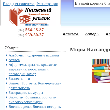
В вашей корзине 0 т
Вход для клиентов
.
Регистрация
.
564-28-87
(066)
Каталог
Авторы
К
959-30-37
(096)
Жанры
Миры Кассандр
Альбомы, подарочные издания
Атласы
Афоризмы, цитаты, крылатые
выражения, пословицы и
поговорки, юмор
Бизнес-книги
Бизнес. Торговля. Коммерческая
деятельность
Биографии, мемуары
Биология. ботаника. зоология.
биологические науки
Военное дело. Военная история,