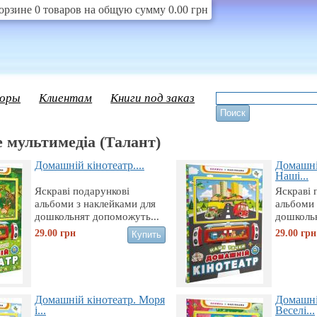
орзине 0 товаров на общую сумму 0.00 грн
оры
Клиентам
Книги под заказ
 мультимедіа (Талант)
Домашній кінотеатр....
Домашні
Наші...
Яскраві подарункові
Яскраві 
альбоми з наклейками для
альбоми 
дошкольнят допоможуть...
дошкольн
29.00
грн
29.00
грн
Домашній кінотеатр. Моря
Домашні
і...
Веселі...