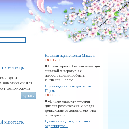
Новинки издательства Махаон
18.10.2018
■ Новая серия «Золотая коллекция
й кінотеатр.
мировой литературы с
иллюстрациями Роберта
подарункові
Ингпена»: Чарльз...
з наклейками для
Перші підручники для малят
ят допоможуть...
Первые...
18.11.2020
■ «Вчимо малюка» — серія
цікавих розвиваючих книг для
дошкільнят, за допомогою яких
ваша дитина...
Цікаві казки для дошкільнят
й кінотеатр.
видавництво...