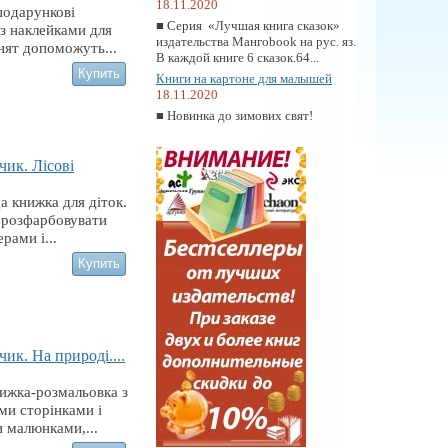
18.11.2020
подарункові
■ Серия «Лучшая книга сказок»
з наклейками для
издательства Мангоbook на рус. яз.
ят допоможуть...
В каждой книге 6 сказок.64...
Книги на картоне для малышей
18.11.2020
■ Новинка до зимових свят!
чик. Лісові
 книжка для діток.
 розфарбовувати
рами і...
ик. На природі....
ижка-розмальовка з
ми сторінками і
 малюнками,...