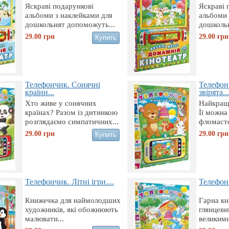
Яскраві подарункові
Яскраві 
альбоми з наклейками для
альбоми 
дошкольнят допоможуть...
дошкольн
29.00
грн
29.00
грн
Телефончик. Сонячні
Телефон
країни...
звірята...
Хто живе у сонячних
Найкраща
країнах? Разом із дитинкою
Її можна
розглядаємо симпатичних...
фломасте
29.00
грн
29.00
грн
Телефончик. Літні ігри....
Телефонч
Книжечка для наймолодших
Гарна кн
художників, які обожнюють
глянцеви
малювати...
великими