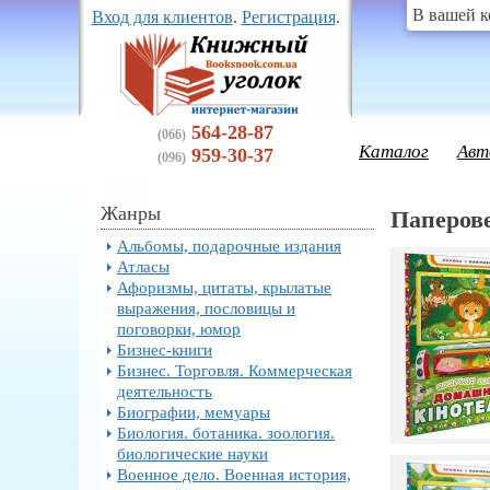
В вашей к
Вход для клиентов
.
Регистрация
.
564-28-87
(066)
Каталог
Авт
959-30-37
(096)
Жанры
Паперове
Альбомы, подарочные издания
Атласы
Афоризмы, цитаты, крылатые
выражения, пословицы и
поговорки, юмор
Бизнес-книги
Бизнес. Торговля. Коммерческая
деятельность
Биографии, мемуары
Биология. ботаника. зоология.
биологические науки
Военное дело. Военная история,