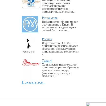
Видавництво «Перо»
пропонує маленьким
читачам широкий
асортимент науково-
популярної, навчальної...
Рідна мова
Видавництво «Рідна мова»
розташоване в Києві. В
асортименті видавництва
світові бестселери...
Росмэн
Издательство РОСМЭН —
динамично развивающаяся
компания, использующая
инновационные технологии
в...
Талант
Харьковское издательство
производит разнообразную
детскую литературу
(книжки-игрушки для
малышей...
Показать все...