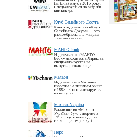
(м. Київ) існує з 2015 року.
Спеціалізується на виданні
книжок для...
Клуб Семейного Досуга
Книги издательства «Клуб
Семейного Досуга» — это
разнообразная по жанрам
художественная,...
МАНГО book
Издательство «MАНГО
book» находится в Харькове,
специализируется на
выпуске развивающей и...
Махаон
Издательство «Махаон»
известно на книжном рынке
с 1993 г. Специализируется
на выпуске...
Махаон-Україна
Видавництво «Махаон-
Україна» було створено в
1997 році, й воно одразу
стало лідером у галузі...
Перо