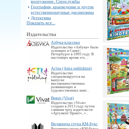
вооружение. Спецслужбы
География, краеведение и другие
естественнонаучные дисциплины
Детективы
Показать все...
Издательства
Азбука-классика
Издательство «Азбука» было
основано в Санкт-
Петербурге в 1995 году. В
настоящее время это...
Астра (Astra publishing)
Издательство
специализируется на
выпуске
высококачественных
развивающих и
художественных книг...
Виват (Vivat)
Издательство «Vivat»
создано в 2013 году путем
слияния трех издательств:
«Аргумент Принт», «...
Видавнича група КМ-Букс
Видавнича група «KM-Букс»