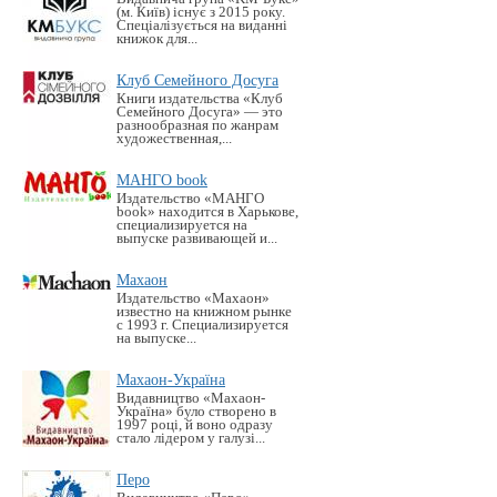
(м. Київ) існує з 2015 року.
Спеціалізується на виданні
книжок для...
Клуб Семейного Досуга
Книги издательства «Клуб
Семейного Досуга» — это
разнообразная по жанрам
художественная,...
МАНГО book
Издательство «MАНГО
book» находится в Харькове,
специализируется на
выпуске развивающей и...
Махаон
Издательство «Махаон»
известно на книжном рынке
с 1993 г. Специализируется
на выпуске...
Махаон-Україна
Видавництво «Махаон-
Україна» було створено в
1997 році, й воно одразу
стало лідером у галузі...
Перо