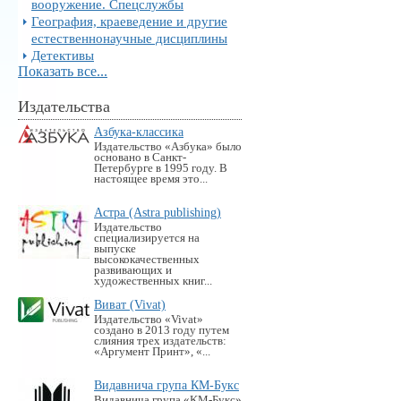
вооружение. Спецслужбы
География, краеведение и другие
естественнонаучные дисциплины
Детективы
Показать все...
Издательства
Азбука-классика
Издательство «Азбука» было
основано в Санкт-
Петербурге в 1995 году. В
настоящее время это...
Астра (Astra publishing)
Издательство
специализируется на
выпуске
высококачественных
развивающих и
художественных книг...
Виват (Vivat)
Издательство «Vivat»
создано в 2013 году путем
слияния трех издательств:
«Аргумент Принт», «...
Видавнича група КМ-Букс
Видавнича група «KM-Букс»