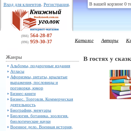
В вашей корзине 0 т
Вход для клиентов
.
Регистрация
.
564-28-87
(066)
Каталог
Авторы
К
959-30-37
(096)
Жанры
В гостях у сказ
Альбомы, подарочные издания
Атласы
Афоризмы, цитаты, крылатые
выражения, пословицы и
поговорки, юмор
Бизнес-книги
Бизнес. Торговля. Коммерческая
деятельность
Биографии, мемуары
Биология. ботаника. зоология.
биологические науки
Военное дело. Военная история,