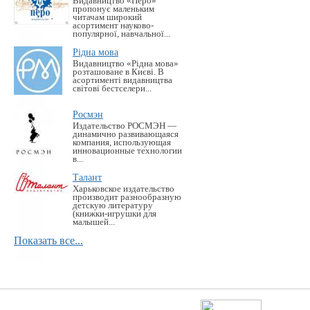
Видавництво «Перо»
пропонує маленьким
читачам широкий
асортимент науково-
популярної, навчальної...
Рідна мова
Видавництво «Рідна мова»
розташоване в Києві. В
асортименті видавництва
світові бестселери...
Росмэн
Издательство РОСМЭН —
динамично развивающаяся
компания, использующая
инновационные технологии
в...
Талант
Харьковское издательство
производит разнообразную
детскую литературу
(книжки-игрушки для
малышей...
Показать все...