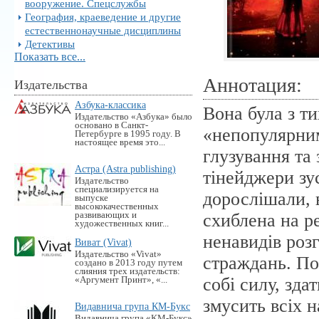
вооружение. Спецслужбы
География, краеведение и другие
естественнонаучные дисциплины
Детективы
Показать все...
Аннотация:
Издательства
Азбука-классика
Вона була з т
Издательство «Азбука» было
основано в Санкт-
«непопулярним
Петербурге в 1995 году. В
настоящее время это...
глузування та
Астра (Astra publishing)
тінейджери зу
Издательство
специализируется на
дорослішали, 
выпуске
высококачественных
развивающих и
схиблена на ре
художественных книг...
ненавидів розг
Виват (Vivat)
Издательство «Vivat»
страждань. По
создано в 2013 году путем
слияния трех издательств:
собі силу, зда
«Аргумент Принт», «...
змусить всіх н
Видавнича група КМ-Букс
Видавнича група «KM-Букс»