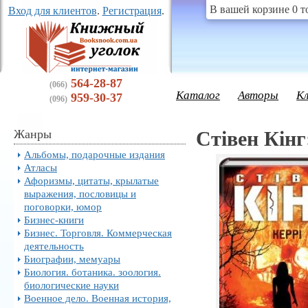
В вашей корзине 0 т
Вход для клиентов
.
Регистрация
.
564-28-87
(066)
Каталог
Авторы
К
959-30-37
(096)
Жанры
Стівен Кінг
Альбомы, подарочные издания
Атласы
Афоризмы, цитаты, крылатые
выражения, пословицы и
поговорки, юмор
Бизнес-книги
Бизнес. Торговля. Коммерческая
деятельность
Биографии, мемуары
Биология. ботаника. зоология.
биологические науки
Военное дело. Военная история,