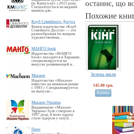
останнє, що в
(м. Київ) існує з 2015 року.
Спеціалізується на виданні
книжок для...
Похожие кни
Клуб Семейного Досуга
Книги издательства «Клуб
Семейного Досуга» — это
разнообразная по жанрам
художественная,...
МАНГО book
Издательство «MАНГО
book» находится в Харькове,
специализируется на
выпуске развивающей и...
Зелена миля
Махаон
Издательство «Махаон»
известно на книжном рынке
145.00 грн.
с 1993 г. Специализируется
на выпуске...
Махаон-Україна
Видавництво «Махаон-
Україна» було створено в
1997 році, й воно одразу
стало лідером у галузі...
Перо