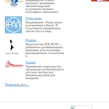
Видавництво «Перо»
пропонує маленьким
читачам широкий
асортимент науково-
популярної, навчальної...
Рідна мова
Видавництво «Рідна мова»
розташоване в Києві. В
асортименті видавництва
світові бестселери...
Росмэн
Издательство РОСМЭН —
динамично развивающаяся
компания, использующая
инновационные технологии
в...
Талант
Харьковское издательство
производит разнообразную
детскую литературу
(книжки-игрушки для
малышей...
Показать все...