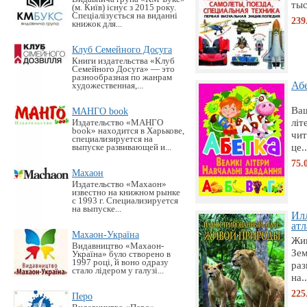
тыс.
(м. Київ) існує з 2015 року.
Спеціалізується на виданні
239
книжок для...
Клуб Семейного Досуга
Книги издательства «Клуб
Семейного Досуга» — это
разнообразная по жанрам
Абе
художественная,...
Ваш
МАНГО book
літ
Издательство «MАНГО
book» находится в Харькове,
чи
специализируется на
це..
выпуске развивающей и...
75.
Махаон
Издательство «Махаон»
известно на книжном рынке
с 1993 г. Специализируется
на выпуске...
Ил
атл
Махаон-Україна
Жи
Видавництво «Махаон-
Зем
Україна» було створено в
1997 році, й воно одразу
раз
стало лідером у галузі...
на..
225
Перо