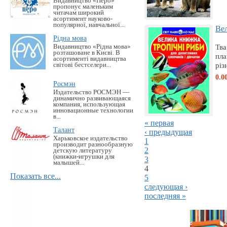
Видавництво «Перо»
пропонує маленьким
читачам широкий
асортимент науково-
популярної, навчальної...
Вел
Рідна мова
Тва
Видавництво «Рідна мова»
розташоване в Києві. В
пла
асортименті видавництва
різ
світові бестселери...
0.0
Росмэн
Издательство РОСМЭН —
динамично развивающаяся
компания, использующая
инновационные технологии
в...
« первая
Талант
‹ предыдущая
Харьковское издательство
1
производит разнообразную
2
детскую литературу
(книжки-игрушки для
3
малышей...
4
Показать все...
5
следующая ›
последняя »