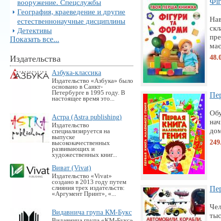
Фіг
вооружение. Спецслужбы
География, краеведение и другие
Нав
естественнонаучные дисциплины
скл
Детективы
пре
Показать все...
має
48.
Издательства
Азбука-классика
Издательство «Азбука» было
основано в Санкт-
Петербурге в 1995 году. В
Пер
настоящее время это...
Обу
Астра (Astra publishing)
нач
Издательство
дом
специализируется на
выпуске
249
высококачественных
развивающих и
художественных книг...
Виват (Vivat)
Издательство «Vivat»
создано в 2013 году путем
слияния трех издательств:
Пер
«Аргумент Принт», «...
Чел
Видавнича група КМ-Букс
тыс
Видавнича група «KM-Букс»