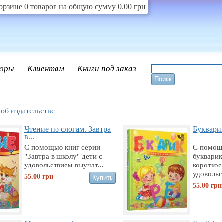
орзине 0 товаров на общую сумму 0.00 грн
оры
Клиентам
Книги под заказ
об издательстве
Чтение по слогам. Завтра
Букварик
в...
С помощью книг серии
С помощ
"Завтра в школу" дети с
букварик
удовольствием выучат...
короткое
удовольс
55.00
грн
55.00
грн