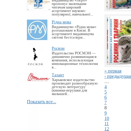
Видавництво «Перо»
пропонує маленьким
читачам широкий
асортимент науково-
популярної, навчальної...
Рідна мова
Видавництво «Рідна мова»
розташоване в Києві. В
асортименті видавництва
світові бестселери...
Росмэн
Издательство РОСМЭН —
динамично развивающаяся
компания, использующая
инновационные технологии
в...
« первая
Талант
‹ предыдуща
Харьковское издательство
…
производит разнообразную
4
детскую литературу
(книжки-игрушки для
5
малышей...
6
Показать все...
7
8
9
10
11
12