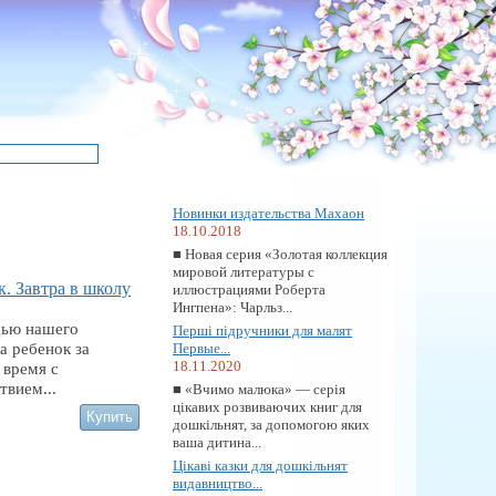
Новинки издательства Махаон
18.10.2018
■ Новая серия «Золотая коллекция
мировой литературы с
. Завтра в школу
иллюстрациями Роберта
Ингпена»: Чарльз...
ью нашего
Перші підручники для малят
а ребенок за
Первые...
18.11.2020
 время с
твием...
■ «Вчимо малюка» — серія
цікавих розвиваючих книг для
дошкільнят, за допомогою яких
ваша дитина...
Цікаві казки для дошкільнят
видавництво...