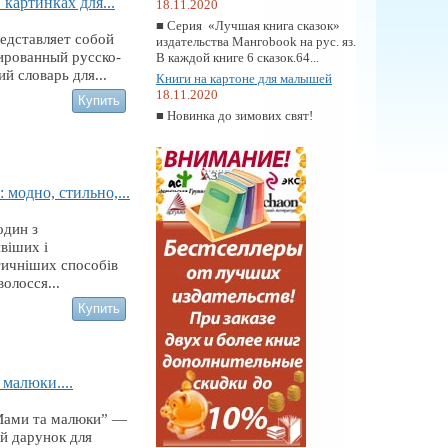
в картинках для...
18.11.2020
■ Серия «Лучшая книга сказок»
едставляет собой
издательства Мангоbook на рус. яз.
ированный русско-
В каждой книге 6 сказок.64...
ий словарь для...
Книги на картоне для малышей
18.11.2020
■ Новинка до зимових свят!
 модно, стильно,...
один з
віших і
ичніших способів
волосся...
малюки....
Мами та малюки” —
й дарунок для