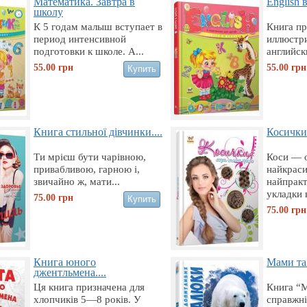
Математика. Завтра в
English 
школу
К 5 годам малыш вступает в
Книга пр
период интенсивной
иллюстр
подготовки к школе. А...
английск
55.00
грн
55.00
грн
Книга стильної дівчинки....
Косички:
Ти мрієш бути чарівною,
Коси — 
привабливою, гарною і,
найкраси
звичайно ж, мати...
найпракт
укладки 
75.00
грн
75.00
грн
Книга юного
Мами та 
джентльмена....
Ця книга призначена для
Книга “
хлопчиків 5—8 років. У
справжні