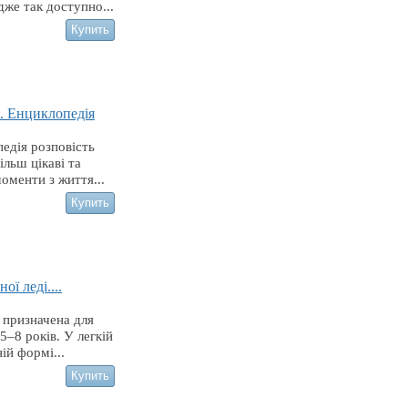
дже так доступно...
. Енциклопедія
едія розповість
ільш цікаві та
моменти з життя...
ої леді....
 призначена для
5–8 років. У легкій
ій формі...