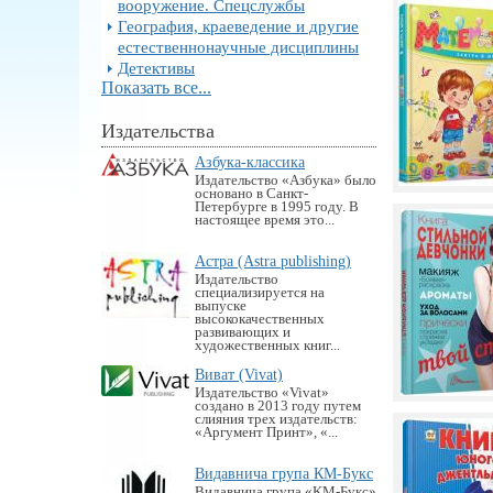
вооружение. Спецслужбы
География, краеведение и другие
естественнонаучные дисциплины
Детективы
Показать все...
Издательства
Азбука-классика
Издательство «Азбука» было
основано в Санкт-
Петербурге в 1995 году. В
настоящее время это...
Астра (Astra publishing)
Издательство
специализируется на
выпуске
высококачественных
развивающих и
художественных книг...
Виват (Vivat)
Издательство «Vivat»
создано в 2013 году путем
слияния трех издательств:
«Аргумент Принт», «...
Видавнича група КМ-Букс
Видавнича група «KM-Букс»