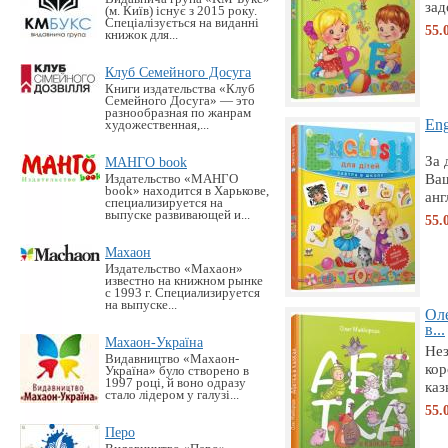
зад
(м. Київ) існує з 2015 року.
Спеціалізується на виданні
55.
книжок для...
Клуб Семейного Досуга
Книги издательства «Клуб
Семейного Досуга» — это
разнообразная по жанрам
Eng
художественная,...
За 
МАНГО book
Ваш
Издательство «MАНГО
book» находится в Харькове,
анг
специализируется на
выпуске развивающей и...
55.
Махаон
Издательство «Махаон»
известно на книжном рынке
с 1993 г. Специализируется
на выпуске...
Ол
в...
Махаон-Україна
Нез
Видавництво «Махаон-
кор
Україна» було створено в
1997 році, й воно одразу
каз
стало лідером у галузі...
55.
Перо