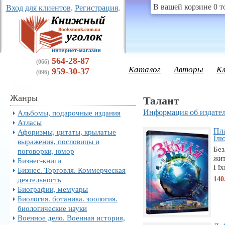
В вашей корзине 0 т
Вход для клиентов
.
Регистрация
.
564-28-87
(066)
Каталог
Авторы
К
959-30-37
(096)
Жанры
Талант
Информация об издател
Альбомы, подарочные издания
Атласы
Пла
Афоризмы, цитаты, крылатые
Ілю
выражения, пословицы и
Без
поговорки, юмор
жит
Бизнес-книги
І ї
Бизнес. Торговля. Коммерческая
140
деятельность
Биографии, мемуары
Биология. ботаника. зоология.
биологические науки
Военное дело. Военная история,