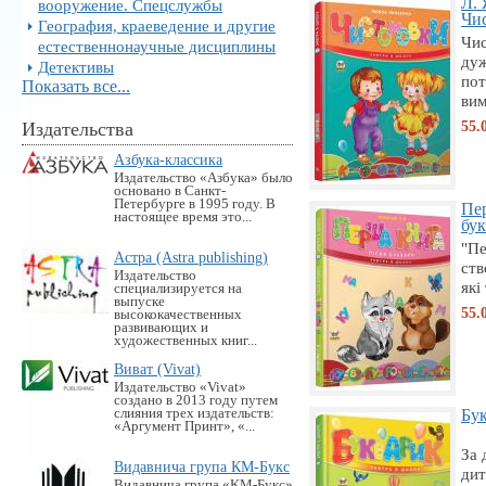
Л. 
вооружение. Спецслужбы
Чис
География, краеведение и другие
Чис
естественнонаучные дисциплины
дуж
Детективы
пот
Показать все...
вим
55.
Издательства
Азбука-классика
Издательство «Азбука» было
основано в Санкт-
Петербурге в 1995 году. В
Пер
настоящее время это...
бук
"Пе
Астра (Astra publishing)
ств
Издательство
які
специализируется на
выпуске
55.
высококачественных
развивающих и
художественных книг...
Виват (Vivat)
Издательство «Vivat»
создано в 2013 году путем
слияния трех издательств:
Бук
«Аргумент Принт», «...
За 
Видавнича група КМ-Букс
дит
Видавнича група «KM-Букс»