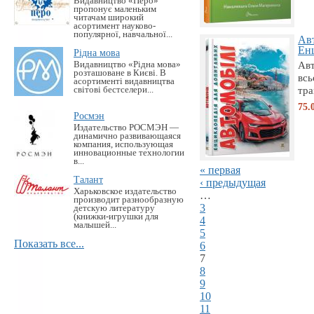
Видавництво «Перо»
пропонує маленьким
читачам широкий
асортимент науково-
популярної, навчальної...
Авт
Енц
Рідна мова
Авт
Видавництво «Рідна мова»
розташоване в Києві. В
всь
асортименті видавництва
тра
світові бестселери...
75.
Росмэн
Издательство РОСМЭН —
динамично развивающаяся
компания, использующая
инновационные технологии
в...
« первая
Талант
‹ предыдущая
Харьковское издательство
…
производит разнообразную
3
детскую литературу
(книжки-игрушки для
4
малышей...
5
Показать все...
6
7
8
9
10
11