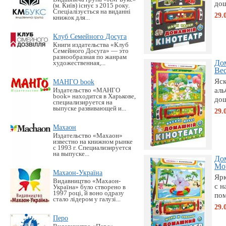
дош
(м. Київ) існує з 2015 року.
Спеціалізується на виданні
29.
книжок для...
Клуб Семейного Досуга
Книги издательства «Клуб
Семейного Досуга» — это
разнообразная по жанрам
Дом
художественная,...
Вес
Яск
МАНГО book
аль
Издательство «MАНГО
book» находится в Харькове,
дош
специализируется на
выпуске развивающей и...
29.
Махаон
Издательство «Махаон»
известно на книжном рынке
с 1993 г. Специализируется
на выпуске...
До
Мор
Махаон-Україна
Яр
Видавництво «Махаон-
с н
Україна» було створено в
1997 році, й воно одразу
пом
стало лідером у галузі...
29.
Перо