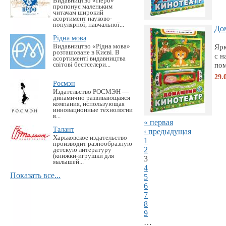
Видавництво «Перо»
пропонує маленьким
читачам широкий
асортимент науково-
популярної, навчальної...
Дом
Рідна мова
Яр
Видавництво «Рідна мова»
розташоване в Києві. В
с н
асортименті видавництва
пом
світові бестселери...
29.
Росмэн
Издательство РОСМЭН —
динамично развивающаяся
компания, использующая
инновационные технологии
в...
« первая
Талант
‹ предыдущая
Харьковское издательство
1
производит разнообразную
2
детскую литературу
(книжки-игрушки для
3
малышей...
4
Показать все...
5
6
7
8
9
…