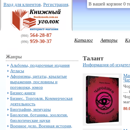
В вашей корзине 0 т
Вход для клиентов
.
Регистрация
.
564-28-87
(066)
Каталог
Авторы
К
959-30-37
(096)
Жанры
Талант
Информация об издател
Альбомы, подарочные издания
Атласы
Мар
Афоризмы, цитаты, крылатые
Чар
выражения, пословицы и
Чо
поговорки, юмор
… і
Бизнес-книги
Чор
Бизнес. Торговля. Коммерческая
магі
деятельность
80.
Биографии, мемуары
Биология. ботаника. зоология.
биологические науки
Военное дело. Военная история,