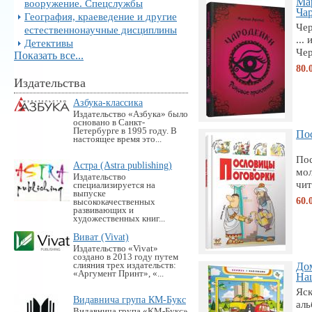
Ма
вооружение. Спецслужбы
Чар
География, краеведение и другие
Чер
естественнонаучные дисциплины
...
Детективы
Чер
Показать все...
80.
Издательства
Азбука-классика
Издательство «Азбука» было
основано в Санкт-
Петербурге в 1995 году. В
По
настоящее время это...
По
Астра (Astra publishing)
мол
Издательство
чит
специализируется на
выпуске
60.
высококачественных
развивающих и
художественных книг...
Виват (Vivat)
Издательство «Vivat»
создано в 2013 году путем
слияния трех издательств:
Дом
«Аргумент Принт», «...
Наш
Яск
Видавнича група КМ-Букс
аль
Видавнича група «KM-Букс»